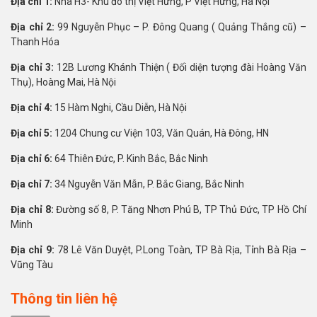
Địa chỉ 1:
Nhà H3- Khu đô thị Việt Hưng, P Việt Hưng, Hà Nội
Địa chỉ 2:
99 Nguyễn Phục – P. Đông Quang ( Quảng Thắng cũ) –
Thanh Hóa
Địa chỉ 3:
12B Lương Khánh Thiện ( Đối diện tượng đài Hoàng Văn
Thụ), Hoàng Mai, Hà Nội
Địa chỉ 4:
15 Hàm Nghi, Cầu Diễn, Hà Nội
Địa chỉ 5:
1204 Chung cư Viện 103, Văn Quán, Hà Đông, HN
Địa chỉ 6:
64 Thiên Đức, P. Kinh Bắc, Bắc Ninh
Địa chỉ 7:
34 Nguyễn Văn Mẫn, P. Bắc Giang, Bắc Ninh
Địa chỉ 8:
Đường số 8, P. Tăng Nhơn Phú B, TP Thủ Đức, TP Hồ Chí
Minh
Địa chỉ 9:
78 Lê Văn Duyệt, P.Long Toàn, TP Bà Rịa, Tỉnh Bà Rịa –
Vũng Tàu
Thông tin liên hệ