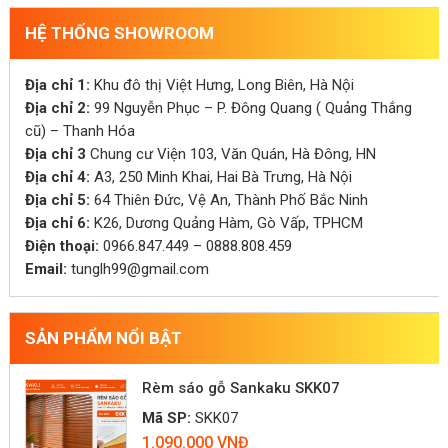
HỆ THỐNG SHOWROOM
Địa chỉ 1:
Khu đô thị Việt Hưng, Long Biên, Hà Nội
Địa chỉ 2:
99 Nguyễn Phục – P. Đông Quang ( Quảng Thắng
cũ) – Thanh Hóa
Địa chỉ 3
Chung cư Viện 103, Văn Quán, Hà Đông, HN
Địa chỉ 4:
A3, 250 Minh Khai, Hai Bà Trưng, Hà Nội
Địa chỉ 5:
64 Thiên Đức, Vệ An, Thành Phố Bắc Ninh
Địa chỉ 6:
K26, Dương Quảng Hàm, Gò Vấp, TPHCM
Điện thoại:
0966.847.449 – 0888.808.459
Email:
tunglh99@gmail.com
SẢN PHẨM NỔI BẬT
Rèm sáo gỗ Sankaku SKK07
Mã SP:
SKK07
1.090.000 VNĐ