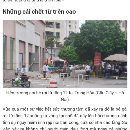
tổ ấm tưởng chừng như an toàn!
Những cái chết từ trên cao
Hiện trường nơi bé rơi từ tầng 12 tại Trung Hòa (Cầu Giấy – Hà
Nội)
Vừa qua một sự việc hết sức thương tâm đã xảy ra đó là bé gái
rơi từ tầng 12 xuống tử vong tại chỗ đã dấy lên hồi chương cảnh
tỉnh sự nguy hiểm rình rập nơi ban công, cửa sổ nhà cao tầng. Sự
việc xảy ra không chỉ người thân đau lòng mà ngay cả những