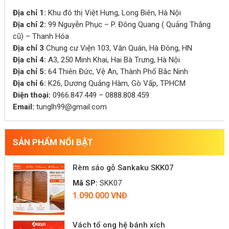
Địa chỉ 1:
Khu đô thị Việt Hưng, Long Biên, Hà Nội
Địa chỉ 2:
99 Nguyễn Phục – P. Đông Quang ( Quảng Thắng
cũ) – Thanh Hóa
Địa chỉ 3
Chung cư Viện 103, Văn Quán, Hà Đông, HN
Địa chỉ 4:
A3, 250 Minh Khai, Hai Bà Trưng, Hà Nội
Địa chỉ 5:
64 Thiên Đức, Vệ An, Thành Phố Bắc Ninh
Địa chỉ 6:
K26, Dương Quảng Hàm, Gò Vấp, TPHCM
Điện thoại:
0966.847.449 – 0888.808.459
Email:
tunglh99@gmail.com
SẢN PHẨM NỔI BẬT
Rèm sáo gỗ Sankaku SKK07
Mã SP:
SKK07
1.090.000 VNĐ
Vách tổ ong hệ bánh xích