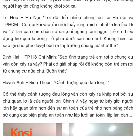
người hay tin cũng không khỏi xót xa.
Lê Hòa – Hà Nội: “Tôi đã đến nhiều chung cư tại Hà nội và
TPHCM… Có nơi khi vào rồi mới thấy rùng mình…nhất là lên lầu 16
và 17…lan can che chắn sơ sài ,chỉ ngang tầm ngực…trẻ em hiếu
động leo qua là xong …ở phía dưới sâu hun hút…Không hiểu tại
sao lại cho phê duyệt bán ra thị trường chung cư như thế.”
Dinh Hai – TP Hồ Chí Minh: “Sao tình trạng trẻ em rơi ở chung cư
vẫn còn xảy ra vậy? Phải có giải pháp rồi để không còn trẻ em rơi
từ chung cư nữa chứ. Buồn thật”
Huỳnh Anh – Bình Thuận: “Cảnh tượng quá đau lòng…”
Có thể thấy cảnh tượng đau lòng vẫn còn xảy ra khắp nơi bởi sự
chủ quan, lơ là của người lớn. Chính vì vậy, ngay từ bây giờ, người
lớn hãy quan tâm hơn đến sự an toàn của trẻ nhỏ hơn bằng cách
sử dụng các biện pháp an toàn như lắp lưới an toàn, lắp lan can …