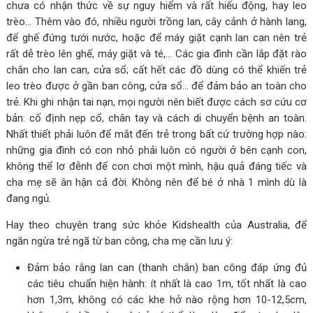
chưa có nhận thức về sự nguy hiểm và rất hiếu động, hay leo
trèo… Thêm vào đó, nhiều người trồng lan, cây cảnh ở hành lang,
để ghế đứng tưới nước, hoặc để máy giặt cạnh lan can nên trẻ
rất dễ trèo lên ghế, máy giặt và té,… Các gia đình cần lắp đặt rào
chắn cho lan can, cửa sổ; cất hết các đồ dùng có thể khiến trẻ
leo trèo được ở gần ban công, cửa sổ… để đảm bảo an toàn cho
trẻ. Khi ghi nhận tai nạn, mọi người nên biết được cách sơ cứu cơ
bản: cố định nẹp cổ, chân tay và cách di chuyển bệnh an toàn.
Nhất thiết phải luôn để mắt đến trẻ trong bất cứ trường hợp nào:
những gia đình có con nhỏ phải luôn có người ở bên cạnh con,
không thể lơ đễnh để con chơi một mình, hậu quả đáng tiếc và
cha mẹ sẽ ân hận cả đời. Không nên để bé ở nhà 1 mình dù là
đang ngủ.
Hay theo chuyên trang sức khỏe Kidshealth của Australia, để
ngăn ngừa trẻ ngã từ ban công, cha mẹ cần lưu ý:
Đảm bảo rằng lan can (thanh chắn) ban công đáp ứng đủ
các tiêu chuẩn hiện hành: ít nhất là cao 1m, tốt nhất là cao
hơn 1,3m, không có các khe hở nào rộng hơn 10-12,5cm,