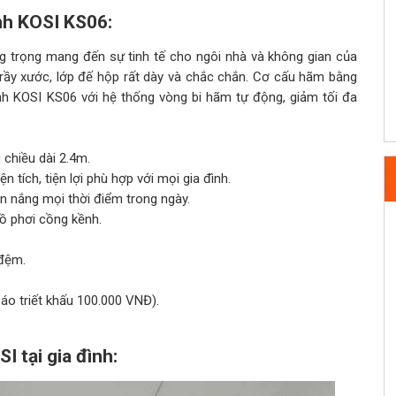
nh KOSI KS06:
ng trọng mang đến sự tinh tế cho ngôi nhà và không gian của
rầy xước, lớp đế hộp rất dày và chắc chắn. Cơ cấu hãm bằng
inh KOSI KS06 với hệ thống vòng bi hãm tự động, giảm tối đa
chiều dài 2.4m.
tích, tiện lợi phù hợp với mọi gia đình.
n nắng mọi thời điểm trong ngày.
đồ phơi cồng kềnh.
 đệm.
o triết khấu 100.000 VNĐ).
I tại gia đình: