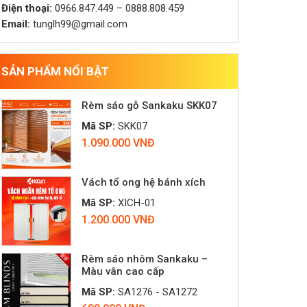
Điện thoại:
0966.847.449 – 0888.808.459
Email:
tunglh99@gmail.com
SẢN PHẨM NỔI BẬT
Rèm sáo gỗ Sankaku SKK07
Mã SP:
SKK07
1.090.000 VNĐ
Vách tổ ong hệ bánh xích
Mã SP:
XICH-01
1.200.000 VNĐ
Rèm sáo nhôm Sankaku –
Màu vân cao cấp
Mã SP:
SA1276 - SA1272