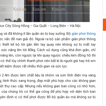
Rice City Sông Hồng – Gia Quất – Long Biên – Hà Nội
ng và đã không ít lần quần áo bị bay xuống. Bộ
giàn phơi thông
ược vấn đề nan giải đó. Ngoài ra bộ sản phẩm giàn phơi thông
 thiết kế bộ tời gắn liền tay quay nên không sợ bị mất tay
c sức nặng lên tới 80kg. Cách sử dụng cũng khá đơn giản, chỉ
nâng lên, còn ngược lại khi quay ngược chiều kim đồng hồ thì
vì có thể tùy chỉnh thanh phơi nên bất kì là người già hay trẻ em
iết kiệm được rất nhiều thời gian và sức lực.
i 2.4m được làm chất liệu là nhôm và sơn tĩnh điện mạ vàng
kg, hình thức sang trọng, đẹp mắt phù hợp cho các không gian
iệt thự cao cấp. Nhưng nếu không gian ban công có nhỏ hơn,
t của chúng tôi có thể gia công để phù hợp với diện tích ban
uyên định vị có thể phơi được 80 bộ quần áo mà không sợ bị