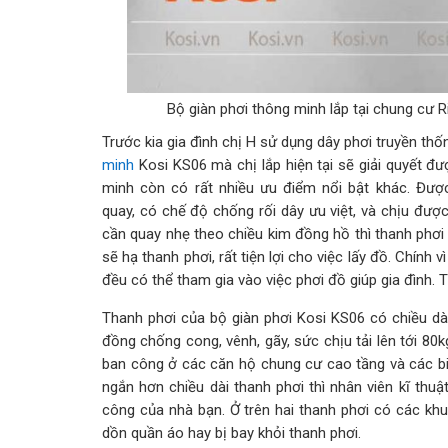
Bộ giàn phơi thông minh lắp tại chung cư 
Trước kia gia đình chị H sử dụng dây phơi truyền thố
minh
Kosi KS06 mà chị lắp hiện tại sẽ giải quyết đ
minh còn có rất nhiều ưu điểm nổi bật khác. Được
quay, có chế độ chống rối dây ưu việt, và chịu đượ
cần quay nhẹ theo chiều kim đồng hồ thì thanh phơi 
sẽ hạ thanh phơi, rất tiện lợi cho việc lấy đồ. Chính 
đều có thể tham gia vào việc phơi đồ giúp gia đình. T
Thanh phơi của bộ giàn phơi Kosi KS06 có chiều dà
đồng chống cong, vênh, gãy, sức chịu tải lên tới 80
ban công ở các căn hộ chung cư cao tầng và các b
ngắn hơn chiều dài thanh phơi thì nhân viên kĩ thuậ
công của nhà bạn. Ở trên hai thanh phơi có các kh
dồn quần áo hay bị bay khỏi thanh phơi.