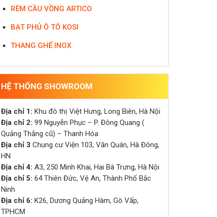
RÈM CẦU VỒNG ARTICO
BẠT PHỦ Ô TÔ KOSI
THANG GHẾ INOX
HỆ THỐNG SHOWROOM
Địa chỉ 1:
Khu đô thị Việt Hưng, Long Biên, Hà Nội
Địa chỉ 2:
99 Nguyễn Phục – P. Đông Quang (
Quảng Thắng cũ) – Thanh Hóa
Địa chỉ 3
Chung cư Viện 103, Văn Quán, Hà Đông,
HN
Địa chỉ 4:
A3, 250 Minh Khai, Hai Bà Trưng, Hà Nội
Địa chỉ 5:
64 Thiên Đức, Vệ An, Thành Phố Bắc
Ninh
Địa chỉ 6:
K26, Dương Quảng Hàm, Gò Vấp,
TPHCM