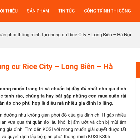
ỚI THIỆU
SẢN PHẨM
TIN TỨC
CÔNG TRÌNH THI CÔNG
iàn phơi thông minh tại chung cư Rice City – Long Biên – Hà Nội
ung cư Rice City – Long Biên – Hà
mong muốn trang trí và chuẩn bị đầy đủ nhất cho gia đình
ược tạnh ráo, chúng ta hay bắt gặp những cơn mưa xuân rải
uần áo cho phù hợp là điều mà nhiều gia đình lo lắng.
n dường như không gian phơi đồ của gia đình chị H gặp nhiều
ian vừa qua thì quần áo lâu khô, bị ẩm ướt và còn bị mùi ẩm
ong gia đình. Tìm đến KOSI với mong muốn giải quyết được tất
 và quyết định lắp bộ giàn phơi thông minh KOSI KS06.