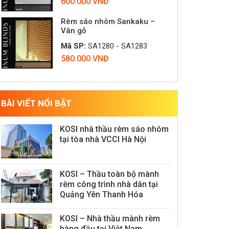
600.000 VNĐ
Rèm sáo nhôm Sankaku –
Vân gỗ
Mã SP:
SA1280 - SA1283
580.000 VNĐ
BÀI VIẾT NỔI BẬT
KOSI nhà thầu rèm sáo nhôm
tại tòa nhà VCCI Hà Nội
KOSI – Thầu toàn bộ mành
rèm công trình nhà dân tại
Quảng Yên Thanh Hóa
KOSI – Nhà thầu mành rèm
hàng đầu tại Việt Nam